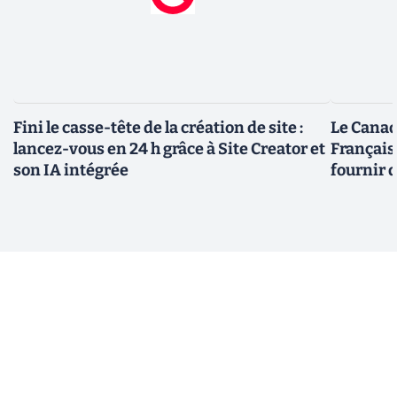
Fini le casse-tête de la création de site :
Le Canad
lancez-vous en 24 h grâce à Site Creator et
Français
son IA intégrée
fournir 