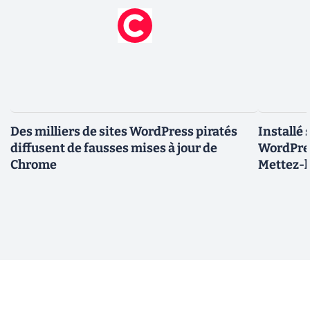
Des milliers de sites WordPress piratés
Installé 
diffusent de fausses mises à jour de
WordPres
Chrome
Mettez-le