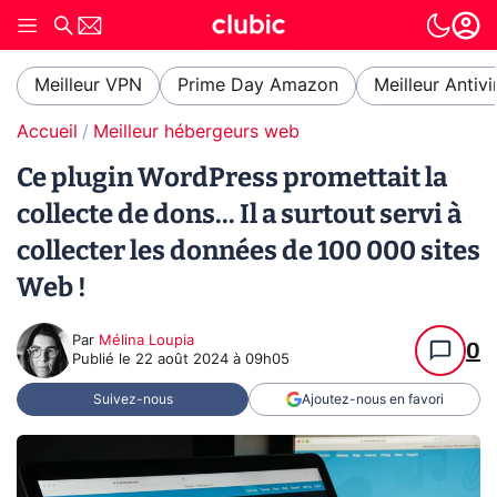
Meilleur VPN
Prime Day Amazon
Meilleur Antivi
Accueil
Meilleur hébergeurs web
Ce plugin WordPress promettait la
collecte de dons... Il a surtout servi à
collecter les données de 100 000 sites
Web !
Par
Mélina Loupia
0
Publié le
22 août 2024 à 09h05
Suivez-nous
Ajoutez-nous en favori