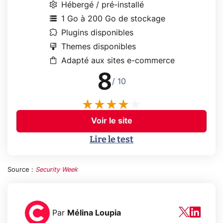
settings
Hébergé / pré-installé
storage
1 Go à 200 Go de stockage
extension
Plugins disponibles
format_paint
Themes disponibles
shopping_bag
Adapté aux sites e-commerce
8
/ 10
Voir le site
Lire le test
Source :
Security Week
Par
Mélina Loupia