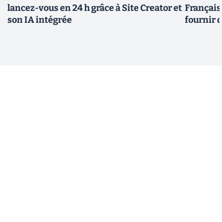
lancez-vous en 24 h grâce à Site Creator et
Français
son IA intégrée
fournir 