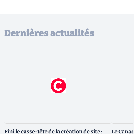
Dernières actualités
Fini le casse-tête de la création de site :
Le Canad