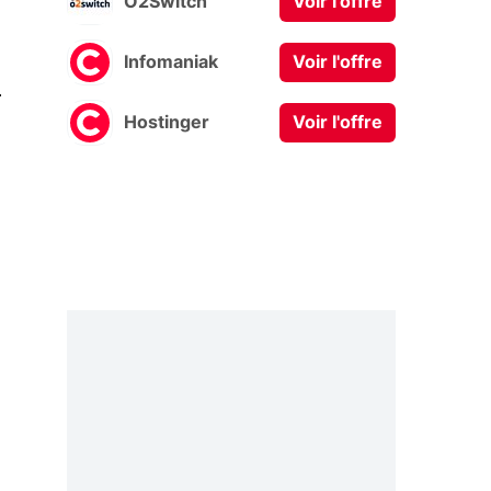
O2Switch
Voir l'offre
Infomaniak
Voir l'offre
0
Hostinger
Voir l'offre