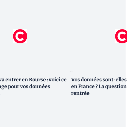
a entrer en Bourse : voici ce
Vos données sont-elles
nge pour vos données
en France ? La question 
s
rentrée