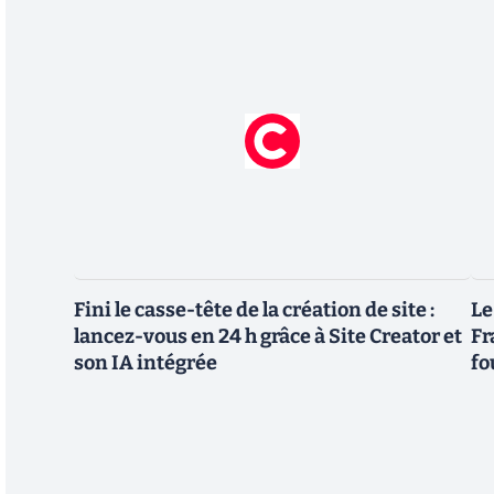
Fini le casse-tête de la création de site :
Le
lancez-vous en 24 h grâce à Site Creator et
Fr
son IA intégrée
fo