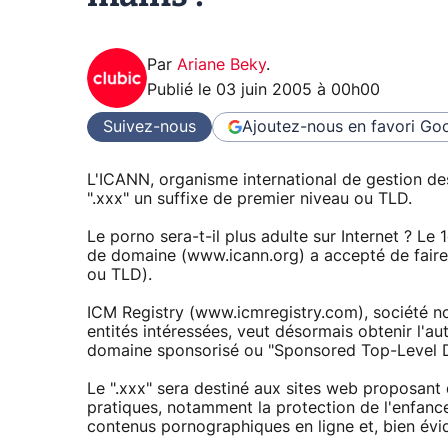
Par
Ariane Beky
.
Publié le
03 juin 2005 à 00h00
Suivez-nous
Ajoutez-nous en favori
Goo
L'ICANN, organisme international de gestion de
".xxx" un suffixe de premier niveau ou TLD.
Le porno sera-t-il plus adulte sur Internet ? Le
de domaine (www.icann.org) a accepté de faire
ou TLD).
ICM Registry (www.icmregistry.com), société n
entités intéressées, veut désormais obtenir l'a
domaine sponsorisé ou "Sponsored Top-Level 
Le ".xxx" sera destiné aux sites web proposant
pratiques, notamment la protection de l'enfanc
contenus pornographiques en ligne et, bien év