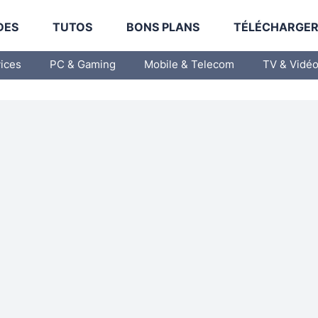
DES
TUTOS
BONS PLANS
TÉLÉCHARGE
vices
PC & Gaming
Mobile & Telecom
TV & Vidé