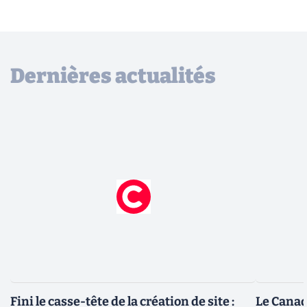
Dernières actualités
Fini le casse-tête de la création de site :
Le Canad