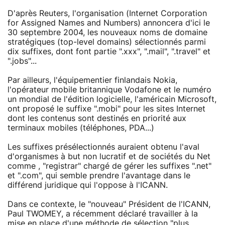
D'après Reuters, l'organisation (Internet Corporation
for Assigned Names and Numbers) annoncera d'ici le
30 septembre 2004, les nouveaux noms de domaine
stratégiques (top-level domains) sélectionnés parmi
dix suffixes, dont font partie ".xxx", ".mail", ".travel" et
".jobs"...
Par ailleurs, l'équipementier finlandais Nokia,
l'opérateur mobile britannique Vodafone et le numéro
un mondial de l'édition logicielle, l'américain Microsoft,
ont proposé le suffixe ".mobi" pour les sites Internet
dont les contenus sont destinés en priorité aux
terminaux mobiles (téléphones, PDA...)
Les suffixes présélectionnés auraient obtenu l'aval
d'organismes à but non lucratif et de sociétés du Net
comme , "registrar" chargé de gérer les suffixes ".net"
et ".com", qui semble prendre l'avantage dans le
différend juridique qui l'oppose à l'ICANN.
Dans ce contexte, le "nouveau" Président de l'ICANN,
Paul TWOMEY, a récemment déclaré travailler à la
mise en place d'une méthode de sélection "plus