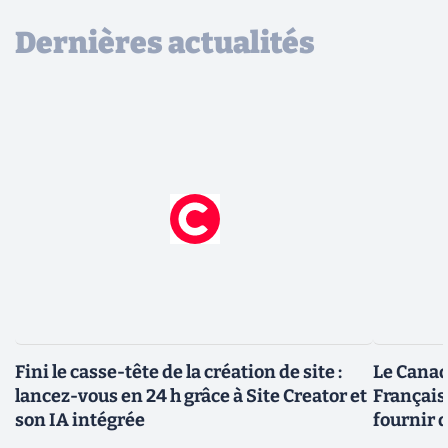
Dernières actualités
Fini le casse-tête de la création de site :
Le Canad
lancez-vous en 24 h grâce à Site Creator et
Français
son IA intégrée
fournir 