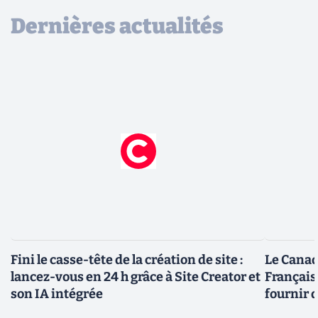
Dernières actualités
Fini le casse-tête de la création de site :
Le Canad
lancez-vous en 24 h grâce à Site Creator et
Français
son IA intégrée
fournir 