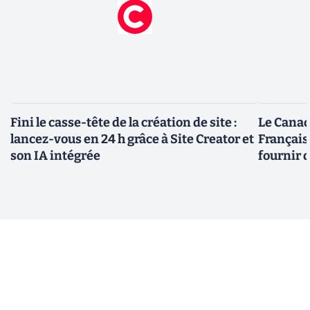
Fini le casse-tête de la création de site :
Le Canad
lancez-vous en 24 h grâce à Site Creator et
Français
son IA intégrée
fournir 