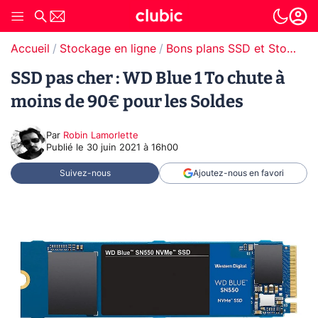
Accueil
Stockage en ligne
Bons plans SSD et Stockage
SSD pas cher : WD Blue 1 To chute à
moins de 90€ pour les Soldes
Par
Robin Lamorlette
Publié le
30 juin 2021 à 16h00
Suivez-nous
Ajoutez-nous en favori