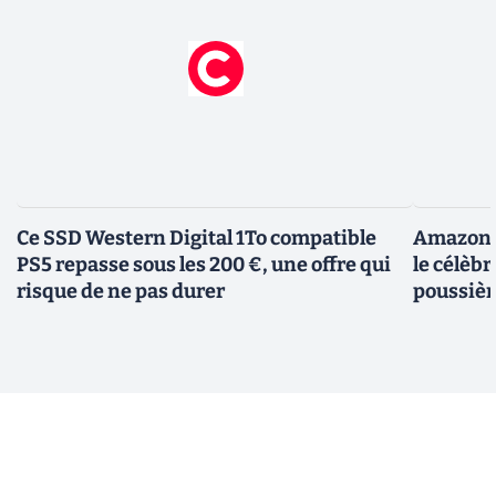
Ce SSD Western Digital 1To compatible
Amazon c
PS5 repasse sous les 200 €, une offre qui
le célèbr
risque de ne pas durer
poussièr