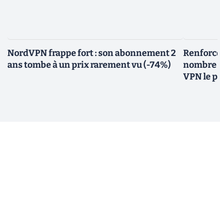
NordVPN frappe fort : son abonnement 2
Renforce
ans tombe à un prix rarement vu (-74%)
nombre il
VPN le 