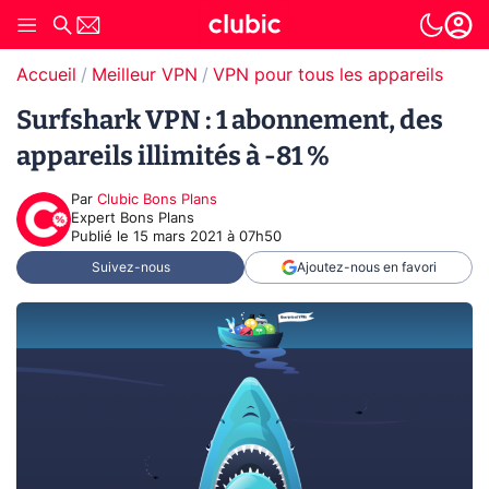
Accueil
Meilleur VPN
VPN pour tous les appareils
Surfshark VPN : 1 abonnement, des
appareils illimités à -81 %
Par
Clubic Bons Plans
Expert Bons Plans
Publié le
15 mars 2021 à 07h50
Suivez-nous
Ajoutez-nous en favori