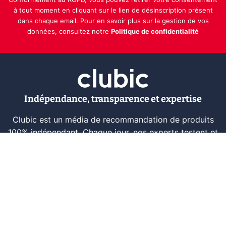
Conformément au RGPD, vous pouvez retirer votre consentement
à tout moment en cliquant sur le lien de désinscription présent
dans chaque email. Pour en savoir plus sur la gestion de vos
données, consultez notre
Politique de confidentialité
Indépendance, transparence et expertise
Clubic est un média de recommandation de produits
100% indépendant. Chaque jour, nos experts testent et
comparent des produits et services technologiques
pour vous informer et vous aider à consommer
intelligemment.
À propos
Nous contacter
Référencer un logiciel