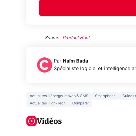
Source :
Product Hunt
Par
Naïm Bada
Spécialiste logiciel et intelligence ar
Actualités Hébergeurs web & CMS
Smartphone
Guides 
Actualités High-Tech
Comparer
5 générations
Ce que vous
de jeux dans
ne savez sur
Googl
la prochaine
Vidéos
la navigation
son Pi
Xbox !
privée !
Pro