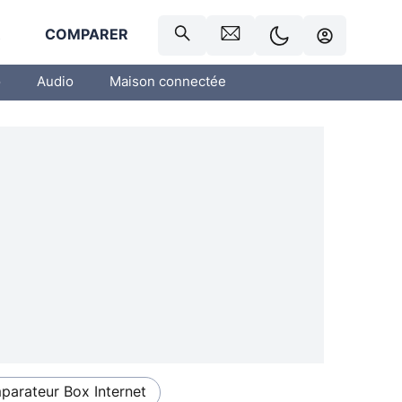
R
COMPARER
o
Audio
Maison connectée
arateur Box Internet