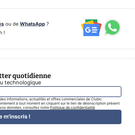
és
ou de
WhatsApp
?
h !
tter quotidienne
tu technologique
l des informations, actualités et offres commerciales de Clubic.
tement à tout moment en cliquant sur le lien de désinscription présent
e vos données, consultez notre
Politique de confidentialité
e m'inscris !