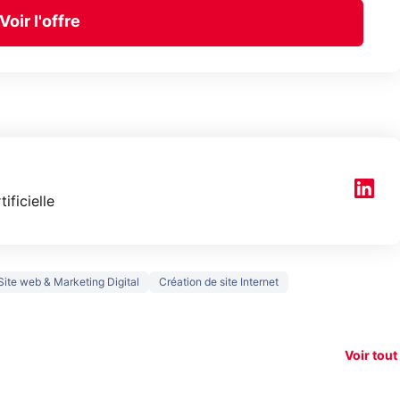
Voir l'offre
tificielle
Site web & Marketing Digital
Création de site Internet
150€
xAI attaque la
remboursés
Starli
e tease
loi anti-
sur votre
Amazo
xel 11
dénudement
nouveau
guerr
Voir tout
par IA
smartphone ?
résea