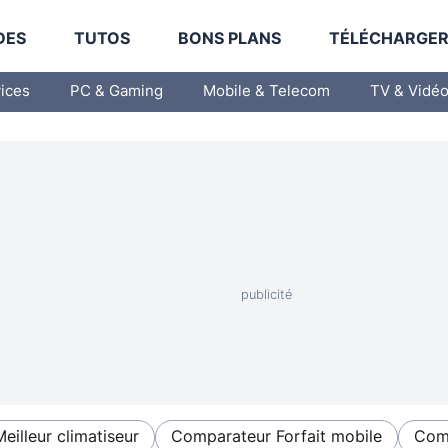
DES
TUTOS
BONS PLANS
TÉLÉCHARGE
vices
PC & Gaming
Mobile & Telecom
TV & Vidé
Meilleur climatiseur
Comparateur Forfait mobile
Comp