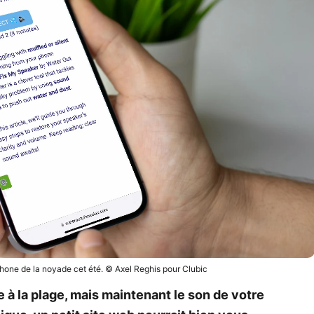
éphone de la noyade cet été. © Axel Reghis pour Clubic
à la plage, mais maintenant le son de votre