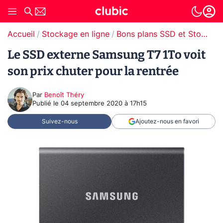
Accueil
Stockage en ligne
Bons plans SSD et Stockage
Le SSD externe Samsung T7 1To voit
son prix chuter pour la rentrée
Par
Benoît Théry
Publié le
04 septembre 2020 à 17h15
Suivez-nous
Ajoutez-nous en favori