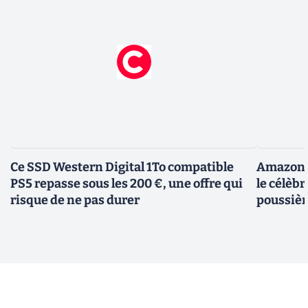
Ce SSD Western Digital 1To compatible
Amazon c
PS5 repasse sous les 200 €, une offre qui
le célèbr
risque de ne pas durer
poussièr