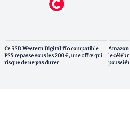
Ce SSD Western Digital 1To compatible
Amazon c
PS5 repasse sous les 200 €, une offre qui
le célèbr
risque de ne pas durer
poussièr