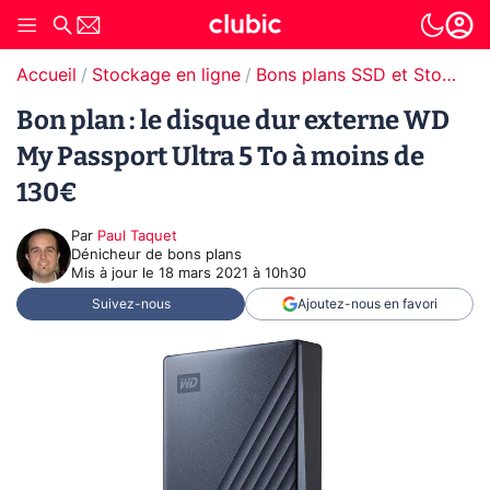
Accueil
Stockage en ligne
Bons plans SSD et Stockage
Bon plan : le disque dur externe WD
My Passport Ultra 5 To à moins de
130€
Par
Paul Taquet
Dénicheur de bons plans
Mis à jour le
18 mars 2021 à 10h30
Suivez-nous
Ajoutez-nous en favori