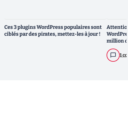
Ces 3 plugins WordPress populaires sont
Attention
ciblés par des pirates, mettez-les à jour !
WordPress
million d
1 c