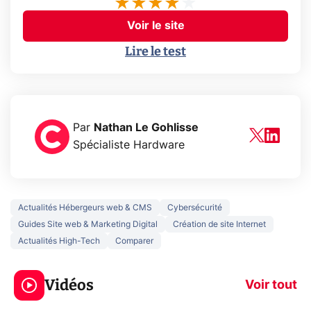
Voir le site
Lire le test
Par
Nathan Le Gohlisse
Spécialiste Hardware
Actualités Hébergeurs web & CMS
Cybersécurité
Guides Site web & Marketing Digital
Création de site Internet
Actualités High-Tech
Comparer
3 écrans en 1 pour
5 générations
319€ ? Voici L'AOC
jeux dans la
Vidéos
CQ32G4ZA !
prochaine Xbo
Voir tout