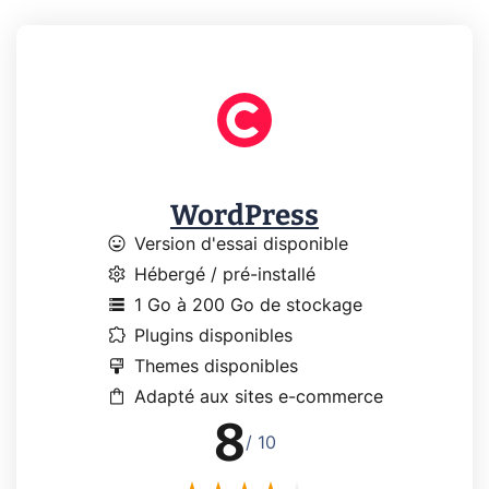
WordPress
mood
Version d'essai disponible
settings
Hébergé / pré-installé
storage
1 Go à 200 Go de stockage
extension
Plugins disponibles
format_paint
Themes disponibles
shopping_bag
Adapté aux sites e-commerce
8
/ 10