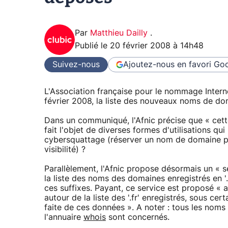
Par
Matthieu Dailly
.
Publié le
20 février 2008 à 14h48
Suivez-nous
Ajoutez-nous en favori
Goo
L'Association française pour le nommage Inter
février 2008, la liste des nouveaux noms de dom
Dans un communiqué, l'Afnic précise que « cette
fait l'objet de diverses formes d'utilisations qu
cybersquattage (réserver un nom de domaine pou
visibilité) ?
Parallèlement, l'Afnic propose désormais un « s
la liste des noms des domaines enregistrés en 
ces suffixes. Payant, ce service est proposé « a
autour de la liste des '.fr' enregistrés, sous cer
faite de ces données ». A noter : tous les noms d
l'annuaire
whois
sont concernés.