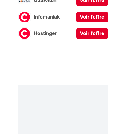
O2Switch
Voir l'offre
Infomaniak
Voir l'offre
0
Hostinger
Voir l'offre