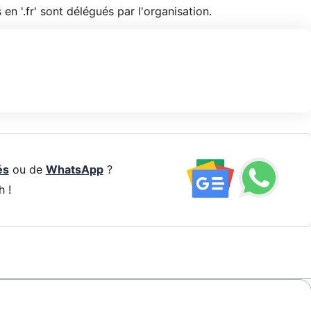
 en '.fr' sont délégués par l'organisation.
és
ou de
WhatsApp
?
h !