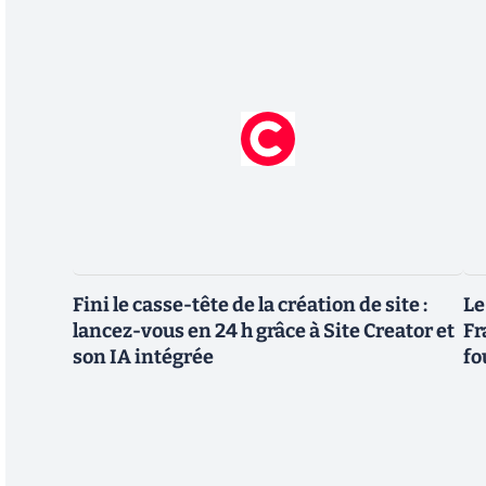
Fini le casse-tête de la création de site :
Le
lancez-vous en 24 h grâce à Site Creator et
Fr
son IA intégrée
fo