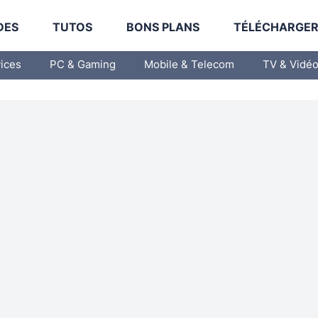
DES
TUTOS
BONS PLANS
TÉLÉCHARGE
vices
PC & Gaming
Mobile & Telecom
TV & Vidé