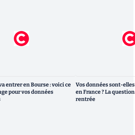
a entrer en Bourse : voici ce
Vos données sont-elles
nge pour vos données
en France ? La question 
s
rentrée