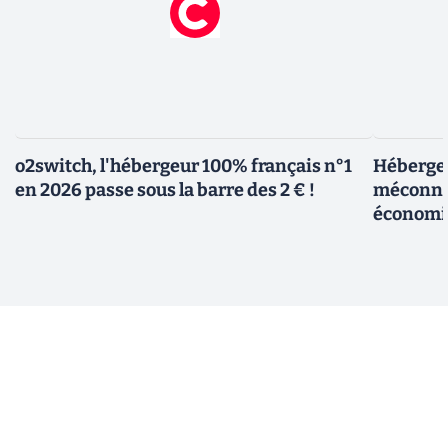
o2switch, l'hébergeur 100% français n°1
Hébergem
en 2026 passe sous la barre des 2 € !
méconnue
économi